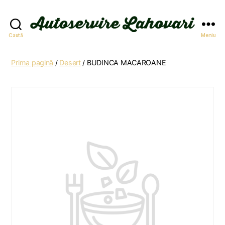
Autoservire
Caută
Meniu
Lahovari
Prima pagină
/
Desert
/ BUDINCA MACAROANE