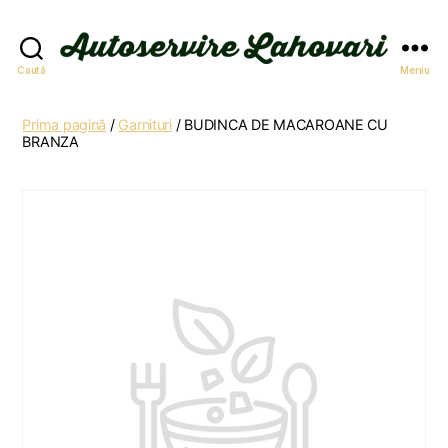
Autoservire
Caută
Meniu
Lahovari
Prima pagină
/
Garnituri
/ BUDINCA DE MACAROANE CU
BRANZA