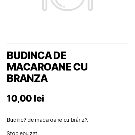
BUDINCA DE
MACAROANE CU
BRANZA
10,00
lei
Budinc? de macaroane cu brânz?.
Stoc epuizat