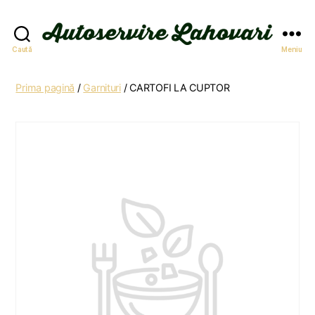
Autoservire
Caută
Meniu
Lahovari
Prima pagină
/
Garnituri
/ CARTOFI LA CUPTOR