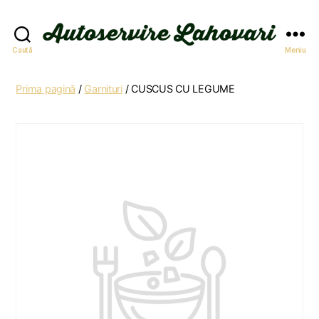
Autoservire
Caută
Meniu
Lahovari
Prima pagină
/
Garnituri
/ CUSCUS CU LEGUME