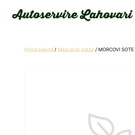
Autoservire
Lahovari
Prima pagină
/
Mancaruri gatite
/ MORCOVI SOTE