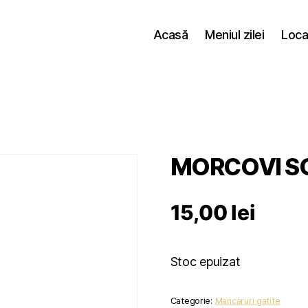
Acasă
Meniul zilei
Loca
MORCOVI S
15,00
lei
Stoc epuizat
Categorie:
Mancaruri gatite