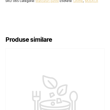
SKU:
065
Categorie:
Mancaruri gatite
Etichete:
CARNE
,
MUSACA
Produse similare