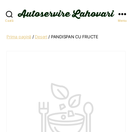
Autoservire
Caută
Meniu
Lahovari
Prima pagină
/
Desert
/ PANDISPAN CU FRUCTE