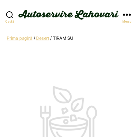
Autoservire
Caută
Meniu
Lahovari
Prima pagină
/
Desert
/ TIRAMISU