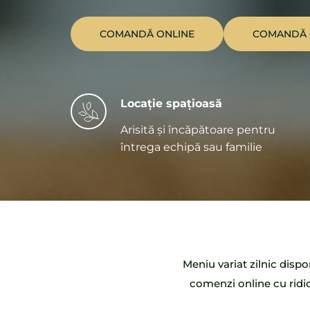
COMANDĂ ONLINE
COMANDĂ 
Locație spațioasă
Arisită și încăpătoare pentru 
întrega echipă sau familie
Meniu variat zilnic dispon
comenzi online cu ridi