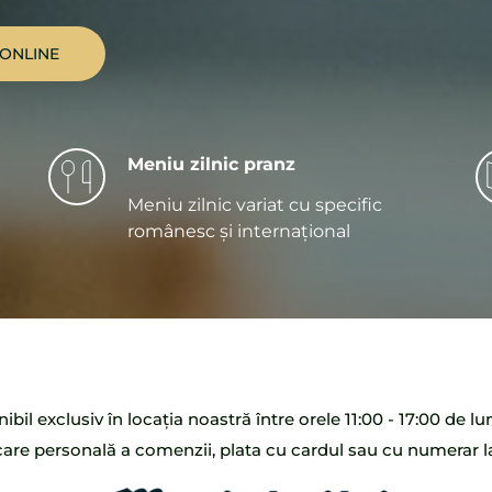
ONLINE
Meniu zilnic pranz
Meniu zilnic variat cu specific 
românesc și internațional
ibil exclusiv în locația noastră între orele 11:00 - 17:00 de lu
care personală a comenzii, plata cu cardul sau cu numerar la