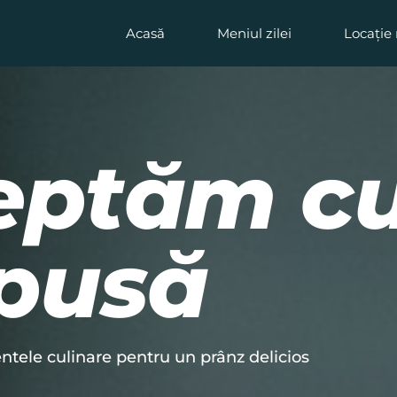
Acasă
Meniul zilei
Locație 
eptăm cu
pusă
tele culinare pentru un prânz delicios 