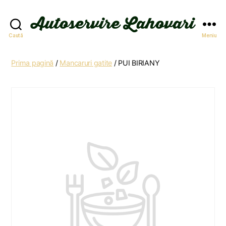
Autoservire
Caută
Meniu
Lahovari
Prima pagină
/
Mancaruri gatite
/ PUI BIRIANY