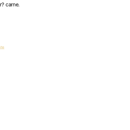
r? carne.
ite