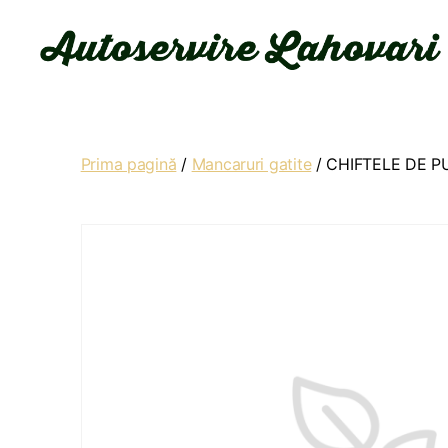
Autoservire
Lahovari
Prima pagină
/
Mancaruri gatite
/ CHIFTELE DE P