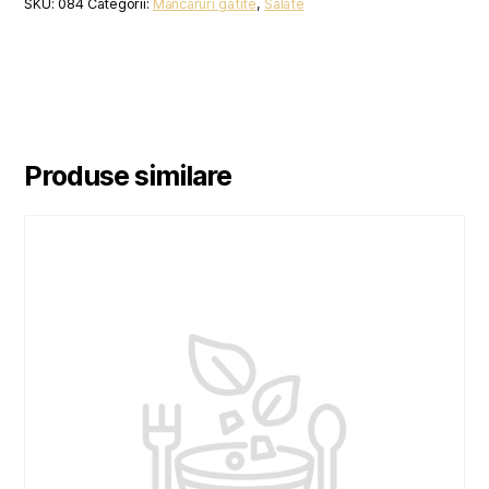
SKU:
084
Categorii:
Mancaruri gatite
,
Salate
Produse similare