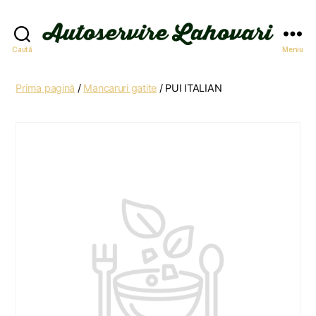
Autoservire
Caută
Meniu
Lahovari
Prima pagină
/
Mancaruri gatite
/ PUI ITALIAN