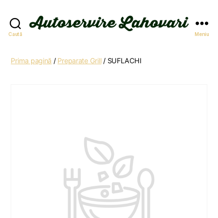
Autoservire
Caută
Meniu
Lahovari
Prima pagină
/
Preparate Grill
/ SUFLACHI