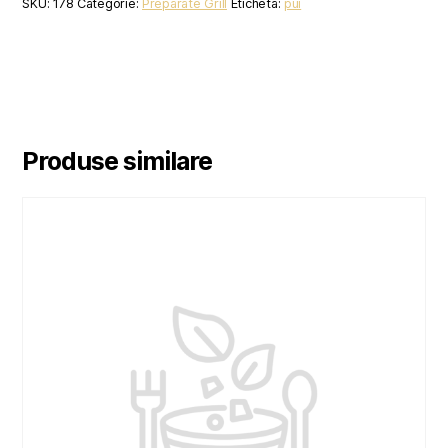
SKU:
178
Categorie:
Preparate Grill
Etichetă:
pui
Produse similare