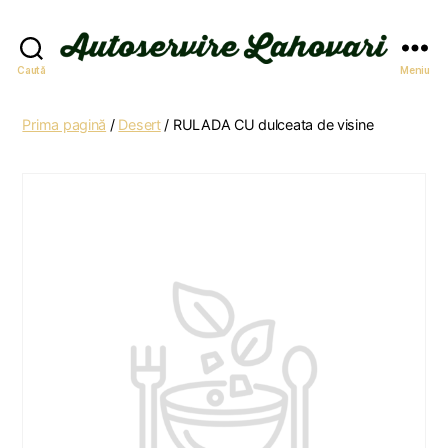
Autoservire
Caută
Meniu
Lahovari
Prima pagină
/
Desert
/ RULADA CU dulceata de visine