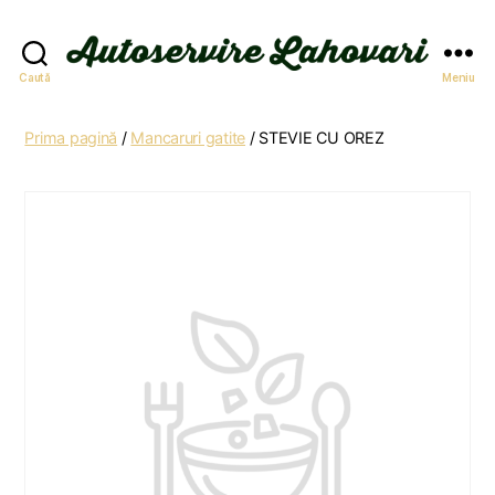
Autoservire
Caută
Meniu
Lahovari
Prima pagină
/
Mancaruri gatite
/ STEVIE CU OREZ