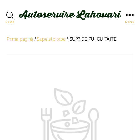
Autoservire
Caută
Meniu
Lahovari
Prima pagină
/
Supe si ciorbe
/ SUP? DE PUI CU TAITEI