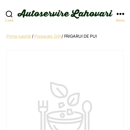
Autoservire
Caută
Meniu
Lahovari
Prima pagină
/
Preparate Grill
/ FRIGARUI DE PUI