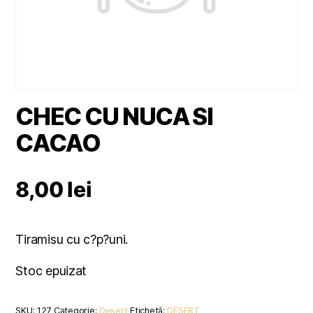
CHEC CU NUCA SI
CACAO
8,00
lei
Tiramisu cu c?p?uni.
Stoc epuizat
SKU:
127
Categorie:
Desert
Etichetă:
DESERT