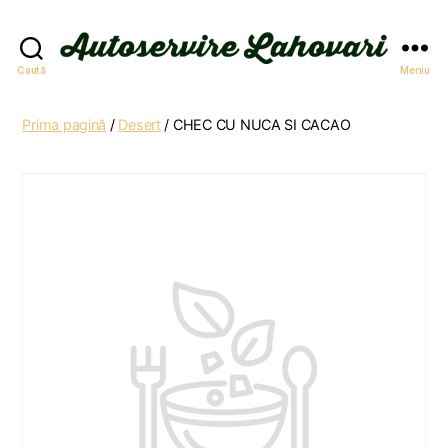
Autoservire
Caută
Meniu
Lahovari
Prima pagină
/
Desert
/ CHEC CU NUCA SI CACAO