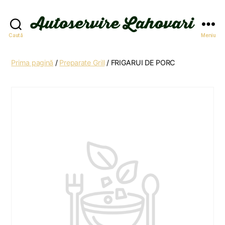
Autoservire
Caută
Meniu
Lahovari
Prima pagină
/
Preparate Grill
/ FRIGARUI DE PORC