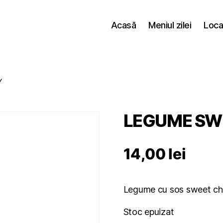
Acasă
Meniul zilei
Loca
Y
LEGUME SWE
14,00
lei
Legume cu sos sweet chil
Stoc epuizat