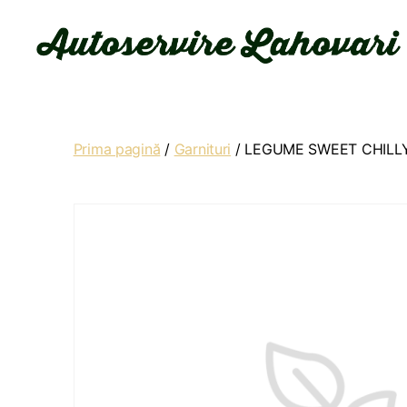
Autoservire
Lahovari
Prima pagină
/
Garnituri
/ LEGUME SWEET CHILL