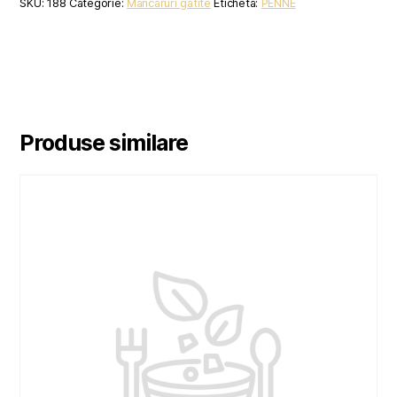
SKU:
188
Categorie:
Mancaruri gatite
Etichetă:
PENNE
Produse similare