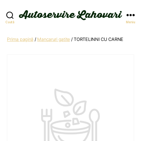
Autoservire
Caută
Meniu
Lahovari
Prima pagină
/
Mancaruri gatite
/ TORTELINNI CU CARNE