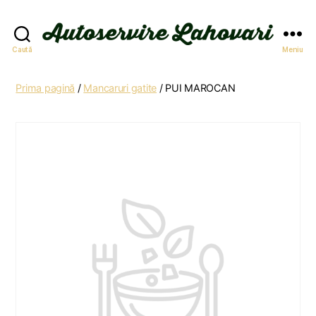
Autoservire
Caută
Meniu
Lahovari
Prima pagină
/
Mancaruri gatite
/ PUI MAROCAN