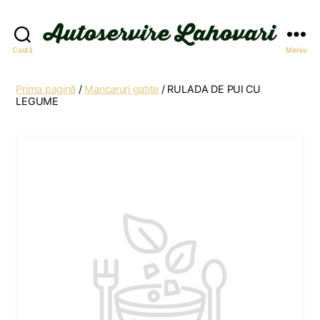
Autoservire
Caută
Meniu
Lahovari
Prima pagină
/
Mancaruri gatite
/ RULADA DE PUI CU
LEGUME