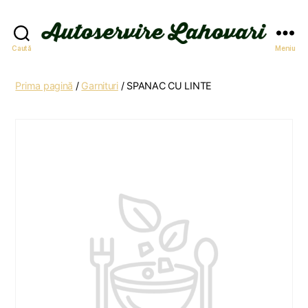
Autoservire
Caută
Meniu
Lahovari
Prima pagină
/
Garnituri
/ SPANAC CU LINTE